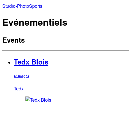
Studio-Photo
Sports
Evénementiels
Events
Tedx Blois
43 images
Tedx